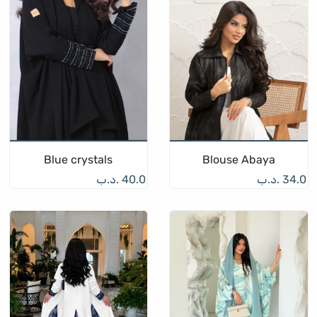
Blue crystals
Blouse Abaya
34.0
.د.ب
40.0
.د.ب