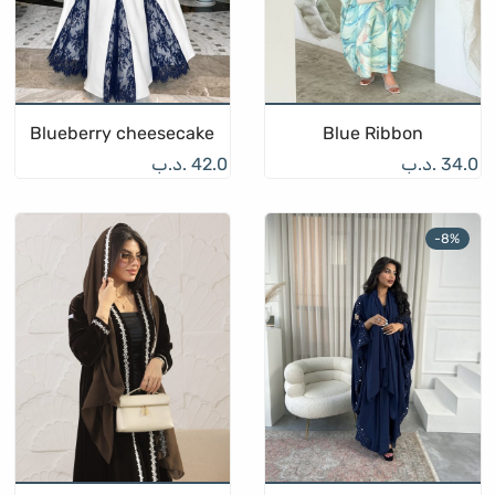
Blueberry cheesecake
Blue Ribbon
34.0
.د.ب
42.0
.د.ب
-
8
%