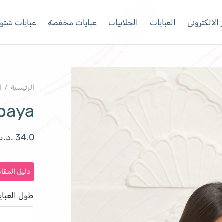
الالكتروني
العبايات
الجلابيات
عبايات مخفضة
عبايات شتوي
الرئيسية
/
ا
baya
34.0
.د.
دليل المقا
طول العباي