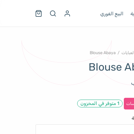
ة
البيع الفوري
لعبايات
/
Blouse Abaya
Blouse A
ب
1 متوفر في المخزون
سات
ة