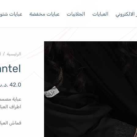
الالكتروني
العبايات
الجلابيات
عبايات مخفضة
عبايات شتوي
الرئيسية
/
ا
antel
42.0
.د.
عباية مصممة
اطراف العباي
قماش العباي