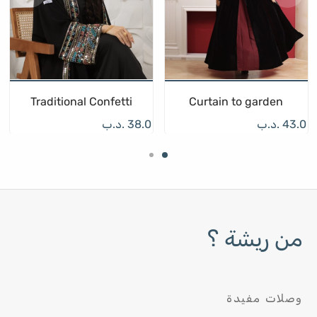
Traditional Confetti
Curtain to garden
43.0
.د.ب
38.0
.د.ب
من ريشة ؟
وصلات مفيدة