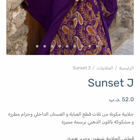
الرئيسية
/
الجلابيات
/
Sunset J
Sunset J
52.0
.د.ب
جلابية مكونة من ثلاث قطع العباية و الفستان الداخلي وحزام مطرزة
و مشكوكة باللون الذهبي برسمة مميزة
قماش الجلابية شيفون وحرير هندي