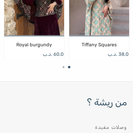
Royal burgundy
Tiffany Squares
38.0
.د.ب
60.0
.د.ب
من ريشة ؟
وصلات مفيدة