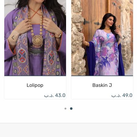
Lolipop
Baskin J
49.0
.د.ب
43.0
.د.ب