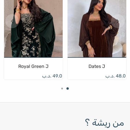
Royal Green J
Dates J
48.0
.د.ب
49.0
.د.ب
من ريشة ؟