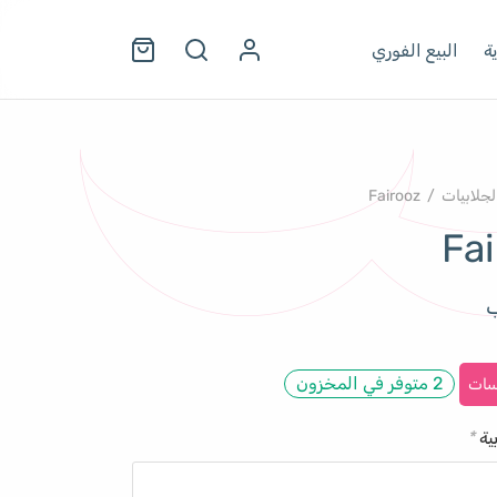
ة
البيع الفوري
لجلابيات
/
Fairooz
Fa
ب
2 متوفر في المخزون
سات
ية
*