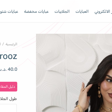
الالكتروني
العبايات
الجلابيات
عبايات مخفضة
عبايات شتوي
الرئيسية
/
ا
irooz
40.0
.د.
دليل المقا
طول الجلاب