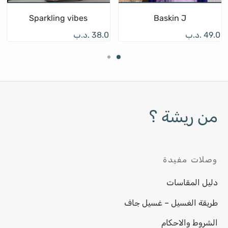
Sparkling vibes
Baskin J
49.0
.د.ب
38.0
.د.ب
من ريشة ؟
وصلات مفيدة
دليل المقاسات
طريقة الغسيل – غسيل جاف
الشروط والاحكام