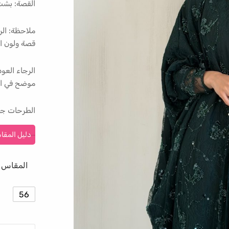
القصة: بش
ملاحظة: الر
قصة ولون ال
الرجاء الع
موضح في ال
الطرحات جا
دليل المقا
المقاس
56