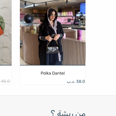
هناك
العديد
من
الأشكال
المختلفة
لهذا
المنتج.
يمكن
اختيار
الخيارات
على
Polka Dantel
صفحة
45.0
38.0
.د.ب
المنتج
من ريشة ؟