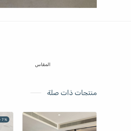
المقاس
منتجات ذات صلة
-
7
%