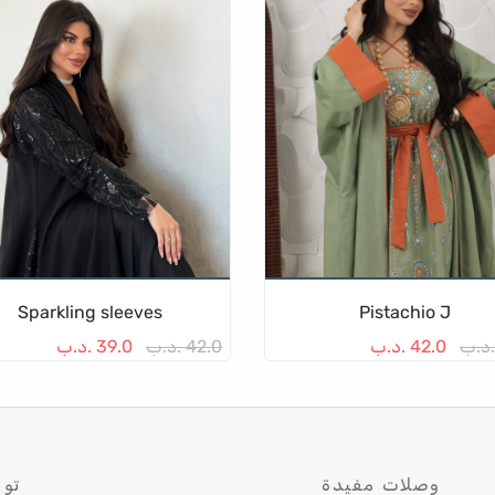
هناك
ه
العديد
ا
من
م
الأشكال
ا
المختلفة
ا
لهذا
ل
المنتج.
ا
يمكن
ي
اختيار
ا
الخيارات
ا
على
ع
Sparkling sleeves
Pistachio J
صفحة
ص
.د.ب
42.0
.د.ب
42.0
.د.ب
39.0
.د.ب
المنتج
ا
وصلات مفيدة
توا