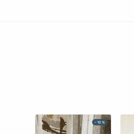
-
10
%