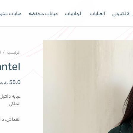
الالكتروني
العبايات
الجلابيات
عبايات مخفضة
عبايات شتوي
الرئيسية
/
ا
ntel
55.0
.د.
عباية دانتي
الملكي
القماش: دا