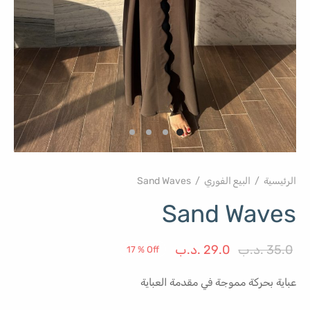
الرئيسية
/
البيع الفوري
/
Sand Waves
Sand Waves
السعر
السعر
35.0
.د.ب
29.0
.د.ب
17
%
Off
الأصلي هو:
الحالي هو:
عباية بحركة مموجة في مقدمة العباية
35.0 .د.ب.
29.0 .د.ب.