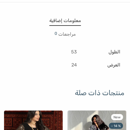
معلومات إضافية
0
مراجعات
الطول
53
العرض
24
منتجات ذات صلة
اك
هناك
هنا
New
ديد
العديد
العد
-
14
%