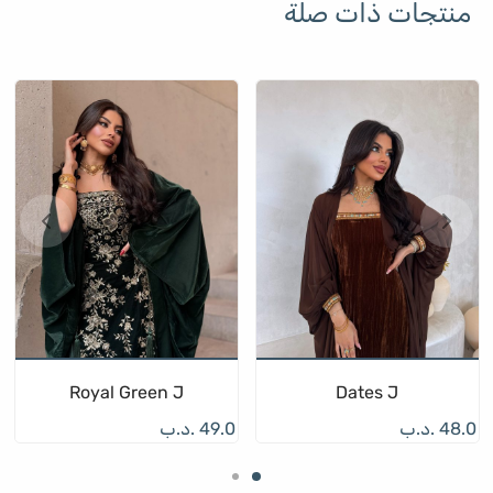
منتجات ذات صلة
Royal Green J
Dates J
48.0
.د.ب
49.0
.د.ب