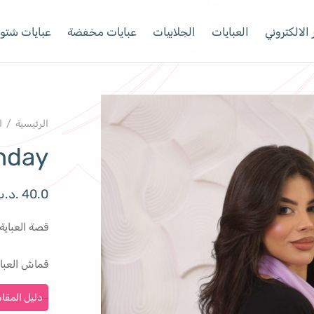
الالكتروني
العبايات
الجلابيات
عبايات مخفضة
عبايات شتوي
الرئيسية
/
ا
nday
40.0
.د.
قصة العباية
قماش العبا
دليل المقا