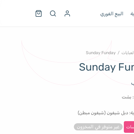
ة
البيع الفوري
لعبايات
/
Sunday Funday
Sunday Fu
ب
: بشت
ية: دبل شيفون (شيفون مبطن)
غير متوفر في المخزون
سات