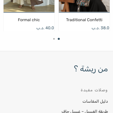
Formal chic
Traditional Confetti
38.0
.د.ب
40.0
.د.ب
من ريشة ؟
وصلات مفيدة
دليل المقاسات
طريقة الغسيل – غسيل جاف