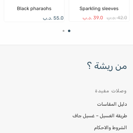
يارات
الخيارات
الخي
Black pharaohs
Sparkling sleeves
ى
على
على
42.0
.د.ب
39.0
.د.ب
55.0
.د.ب
حة
صفحة
صفح
نتج
المنتج
المن
من ريشة ؟
وصلات مفيدة
دليل المقاسات
طريقة الغسيل – غسيل جاف
الشروط والاحكام