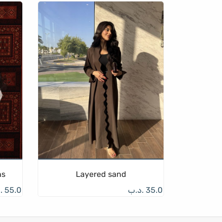
ns
Layered sand
35.0
.د.ب
55.0
.