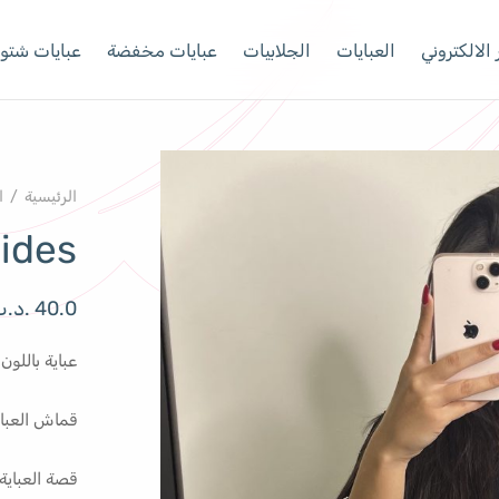
الالكتروني
العبايات
الجلابيات
عبايات مخفضة
عبايات شتوي
الرئيسية
/
ا
sides
40.0
.د.
عباية باللو
قماش العبا
قصة العباية