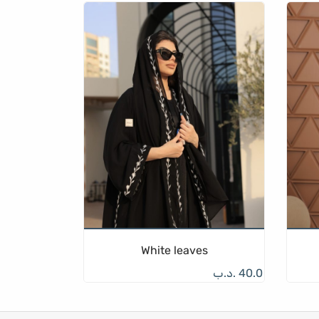
White leaves
40.0
.د.ب