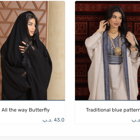
All the way Butterfly
Traditional blue patter
د.ب
43.0
.د.ب