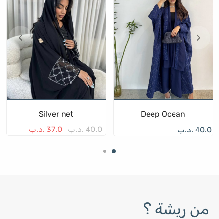
Silver net
Deep Ocean
40.0
.د.ب
37.0
.د.ب
40.0
.د.ب
من ريشة ؟