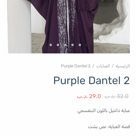
الرئيسية
/
العبايات
/
Purple Dantel 2
Purple Dantel 2
السعر
السعر
32.0
.د.ب
29.0
.د.ب
الأصلي هو:
الحالي هو:
عباية دانتيل باللون البنفسجي
32.0 .د.ب.
29.0 .د.ب.
قصة العباية: نص بشت