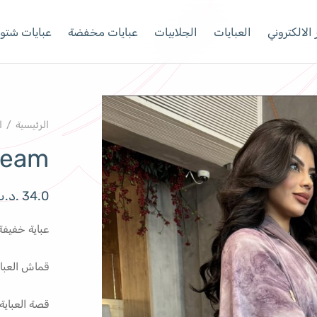
الالكتروني
العبايات
الجلابيات
عبايات مخفضة
عبايات شتوي
الرئيسية
/
ا
cream
34.0
.د.
عباية خفيفة
قماش العبا
قصة العباية