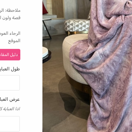
ملاحظة: الر
قصة ولون ال
الرجاء الع
الموقع
دليل المقا
طول العباي
عرض العبا
اذا العباية