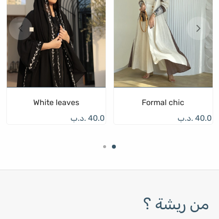
White leaves
Formal chic
40.0
.د.ب
40.0
.د.ب
من ريشة ؟