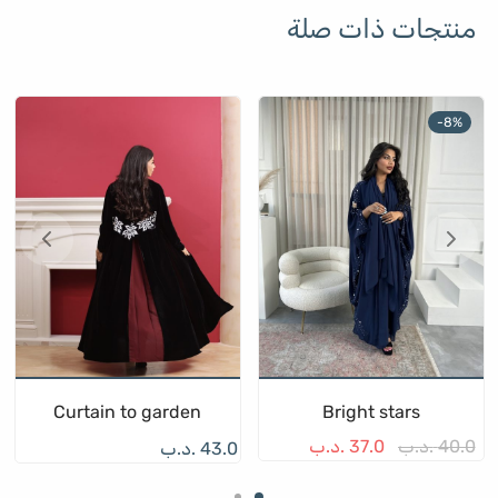
منتجات ذات صلة
-
8
%
Curtain to garden
Bright stars
40.0
.د.ب
37.0
.د.ب
43.0
.د.ب