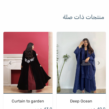
منتجات ذات صلة
Curtain to garden
Deep Ocean
40.0
.د.ب
43.0
.د.ب