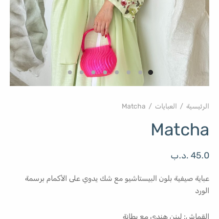
الرئيسية
/
العبايات
/
Matcha
Matcha
45.0
.د.ب
عباية صيفية بلون البيستاشيو مع شك يدوي على الأكمام برسمة
الورد
القماش: لينن هندي مع بطانة