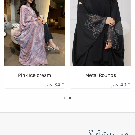
Pink Ice cream
Metal Rounds
40.0
.د.ب
34.0
.د.ب
من ريشة ؟