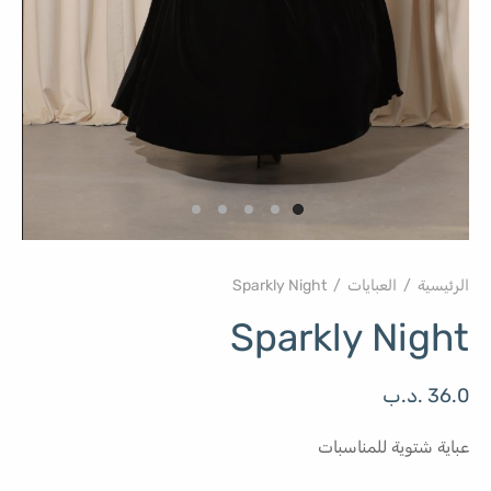
الرئيسية
/
العبايات
/
Sparkly Night
Sparkly Night
36.0
.د.ب
عباية شتوية للمناسبات