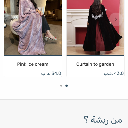
Pink Ice cream
Curtain to garden
43.0
.د.ب
34.0
.د.ب
من ريشة ؟