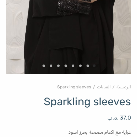
الرئيسية
/
العبايات
/
Sparkling sleeves
Sparkling sleeves
37.0
.د.ب
عباية مع اكمام مصممة بخرز اسود