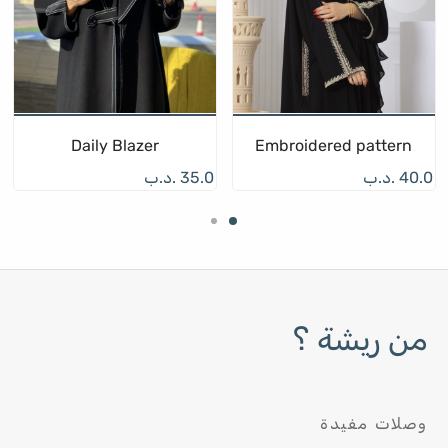
Daily Blazer
Embroidered pattern
40.0
.د.ب
35.0
.د.ب
من ريشة ؟
وصلات مفيدة