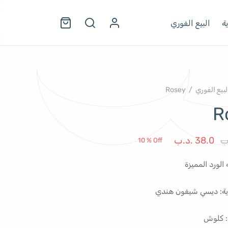
ة
البيع الفوري
لبيع الفوري
/
Rosey
R
السعر
السعر
ب
38.0
.د.ب
10
%
Off
الأصلي هو:
الحالي هو:
الورد المميزة
42.0 .د.ب.
38.0 .د.ب.
ية: ديسي شيفون هندي
: كلوش