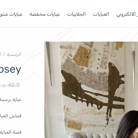
الالكتروني
العبايات
الجلابيات
عبايات مخفضة
عبايات شتوي
الرئيسية
/
ا
osey
42.0
.د.
عباية برسمة 
قماش العبا
قصة العباية