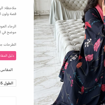
ملاحظة: الر
قصة ولون ال
الرجاء الع
موضح في ال
الطرحات جا
دليل المقا
المقاس
الطول 55 العرض 23