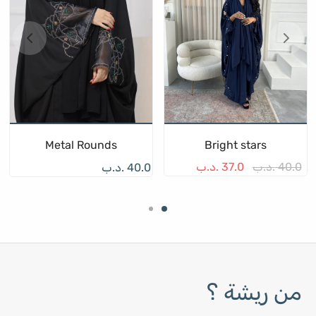
Metal Rounds
Bright stars
40.0
.د.ب
37.0
.د.ب
40.0
.د.ب
من ريشة ؟