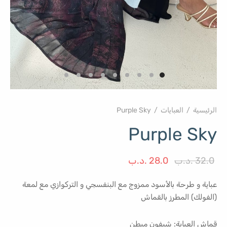
الرئيسية
/
العبايات
/
Purple Sky
Purple Sky
السعر
السعر
32.0
.د.ب
28.0
.د.ب
الأصلي هو:
الحالي هو:
عباية و طرحة بالأسود ممزوج مع البنفسجي و التركوازي مع لمعة
32.0 .د.ب.
28.0 .د.ب.
(الفولك) المطرز بالقماش
قماش العباية: شيفون مبطن