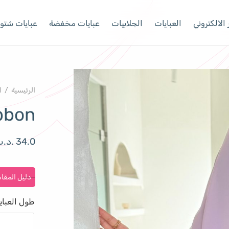
الالكتروني
العبايات
الجلابيات
عبايات مخفضة
عبايات شتوي
الرئيسية
/
ا
bbon
34.0
.د.
دليل المقا
طول العباي