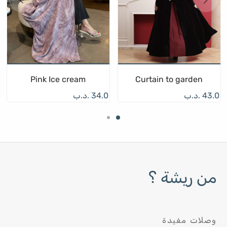
Pink Ice cream
Curtain to garden
43.0
.د.ب
34.0
.د.ب
من ريشة ؟
وصلات مفيدة