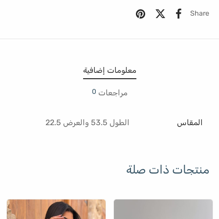
Share
معلومات إضافية
0
مراجعات
المقاس
الطول 53.5 والعرض 22.5
منتجات ذات صلة
اك
هناك
هنا