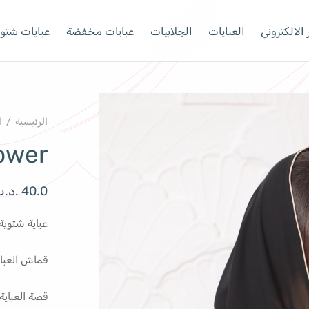
الالكتروني
العبايات
الجلابيات
عبايات مخفضة
عبايات شتوي
الرئيسية
/
ا
lower
40.0
.د.
عباية شتوية 
قماش العبا
قصة العباي