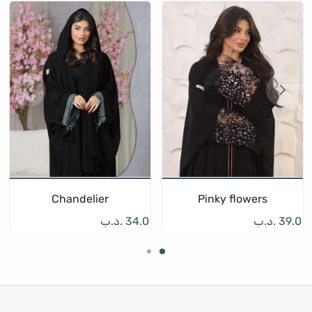
Chandelier
Pinky flowers
39.0
.د.ب
34.0
.د.ب