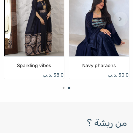
Sparkling vibes
Navy pharaohs
50.0
.د.ب
38.0
.د.ب
من ريشة ؟