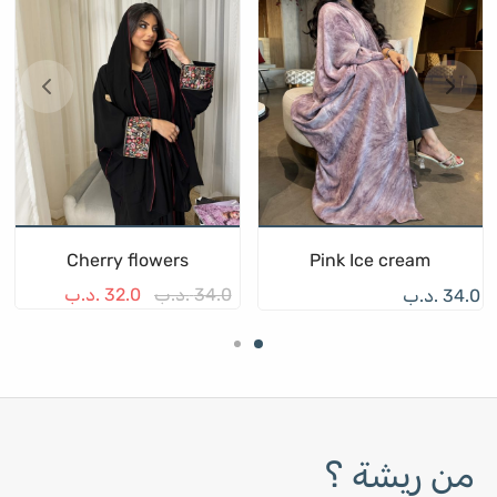
Cherry flowers
Pink Ice cream
34.0
.د.ب
32.0
.د.ب
34.0
.د.ب
من ريشة ؟