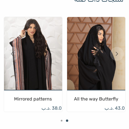
Mirrored patterns
All the way Butterfly
43.0
.د.ب
38.0
.د.ب