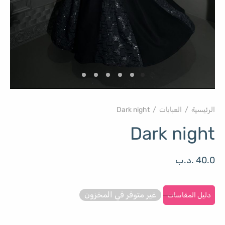
الرئيسية
/
العبايات
/
Dark night
Dark night
40.0
.د.ب
غير متوفر في المخزون
دليل المقاسات