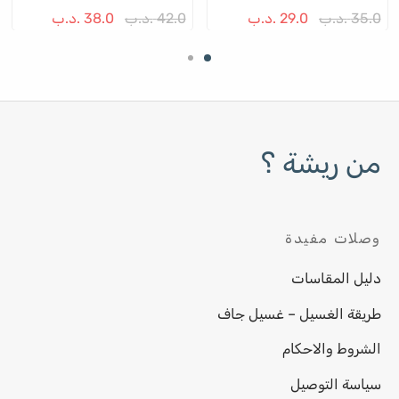
ى
على
على
35.0
.د.ب
29.0
.د.ب
42.0
.د.ب
38.0
.د.ب
حة
صفحة
صفح
نتج
المنتج
المن
من ريشة ؟
وصلات مفيدة
دليل المقاسات
طريقة الغسيل – غسيل جاف
الشروط والاحكام
سياسة التوصيل