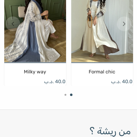
Milky way
Formal chic
40.0
.د.ب
40.0
.د.ب
من ريشة ؟