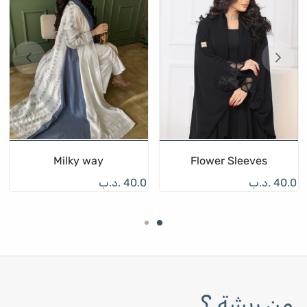
Milky way
Flower Sleeves
40.0
.د.ب
40.0
.د.ب
من ريشة ؟