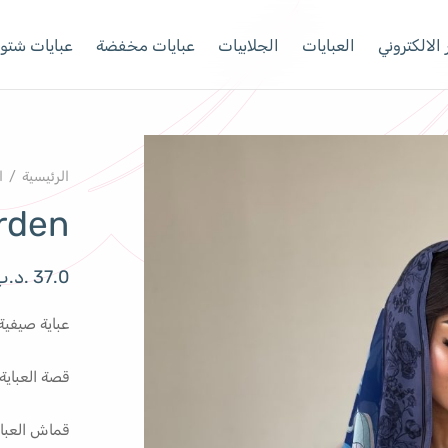
الالكتروني
العبايات
الجلابيات
عبايات مخفضة
عبايات شتوي
الرئيسية
/
ا
rden
37.0
.د.ب
عباية صيفية
قصة العباي
قماش العبا