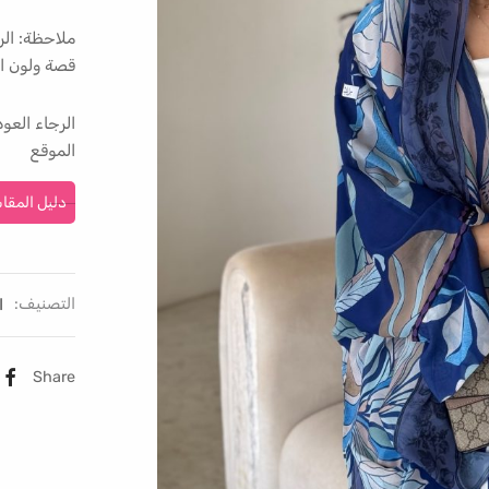
ملاحظة: الر
قصة ولون ال
الرجاء الع
الموقع
دليل المقا
التصنيف:
ا
Share