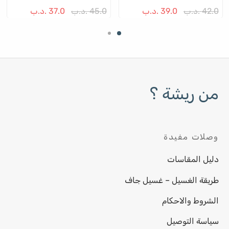
ى
على
على
42.0
.د.ب
39.0
.د.ب
45.0
.د.ب
37.0
.د.ب
حة
صفحة
صفح
نتج
المنتج
المن
من ريشة ؟
وصلات مفيدة
دليل المقاسات
طريقة الغسيل – غسيل جاف
الشروط والاحكام
سياسة التوصيل