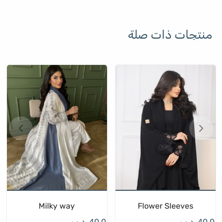
منتجات ذات صلة
Milky way
Flower Sleeves
40.0
.د.ب
40.0
.د.ب