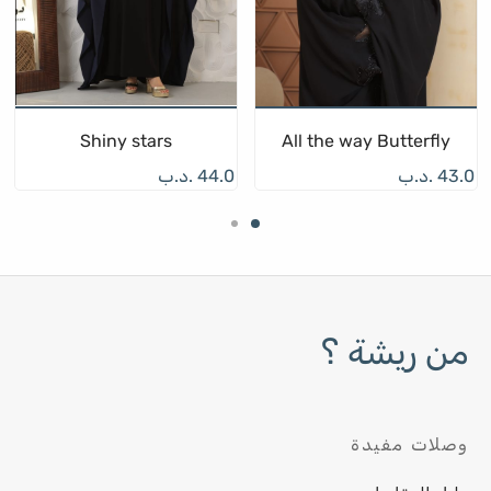
Shiny stars
All the way Butterfly
43.0
.د.ب
44.0
.د.ب
من ريشة ؟
وصلات مفيدة