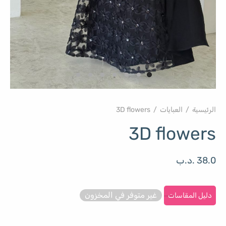
الرئيسية
/
العبايات
/
3D flowers
3D flowers
38.0
.د.ب
غير متوفر في المخزون
دليل المقاسات