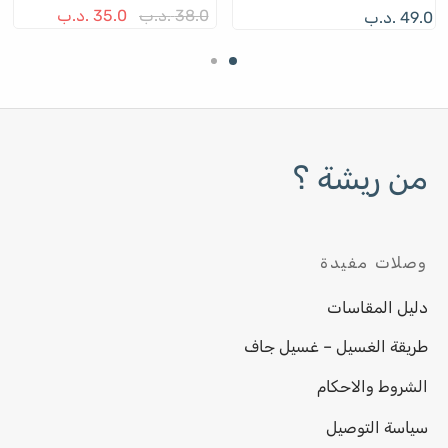
السعر
السعر
38.0
.د.ب
35.0
.د.ب
49.0
.د.ب
حة
صفحة
صفح
الأصلي هو:
الحالي ه
نتج
المنتج
المن
38.0 .د.ب.
35.0 .د.ب.
من ريشة ؟
وصلات مفيدة
دليل المقاسات
طريقة الغسيل – غسيل جاف
الشروط والاحكام
سياسة التوصيل